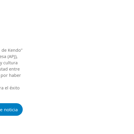
n de Kendo”
sa (APJ),
y cultura
stad entre
a por haber
a el éxito
e noticia