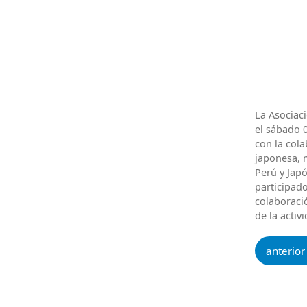
La Asociaci
el sábado 
con la cola
japonesa, 
Perú y Jap
participad
colaboraci
de la activ
anterior