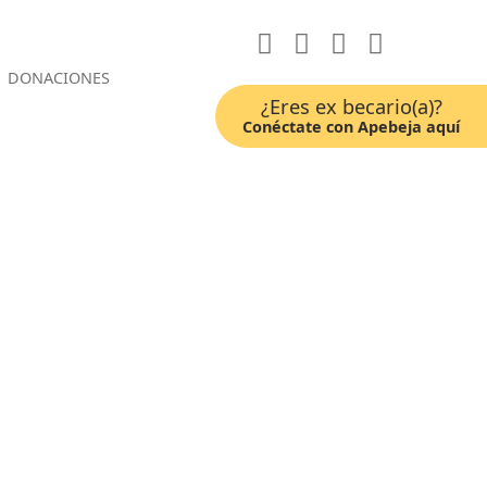
DONACIONES
¿Eres ex becario(a)?
Conéctate con Apebeja aquí