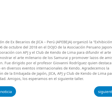
ón de Ex Becarios de JICA – Perú (APEBEJA) organizó la “Exhibició
06 de octubre del 2018 en el DOJO de la Asociación Peruano Japone
boración con APJ y el Club de Kendo de Lima para difundir el arte 
mostrar el arte milenario de los Samurai y promover lazos de ami
ón. Fue dirigido por el profesor Giovanni Rodríguez quien destac
o en diversos eventos internacionales de Kendo. Agradecemos la
ón de la Embajada de Japón, JICA, APJ y Club de Kendo de Lima par
idad. Amigos, los esperamos en el siguiente taller.
 noticia
siguient