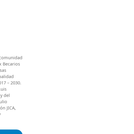
a comunidad
x Becarios
rsas
palidad
017 – 2030.
Luis
y del
ulio
ón JICA,
y