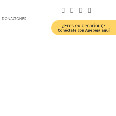
DONACIONES
¿Eres ex becario(a)?
Conéctate con Apebeja aquí