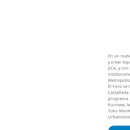
En un nuev
y crear es
JICA, y con
institucion
Metropolit
El Foro se 
Castañeda L
programa. 
Kuroiwa; l
Yuko Morik
Urbanismo