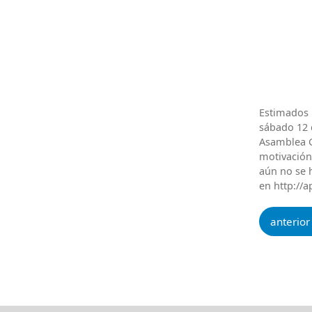
Estimados 
sábado 12 d
Asamblea G
motivación
aún no se h
en http://a
anterior