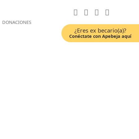
DONACIONES
¿Eres ex becario(a)?
Conéctate con Apebeja aquí