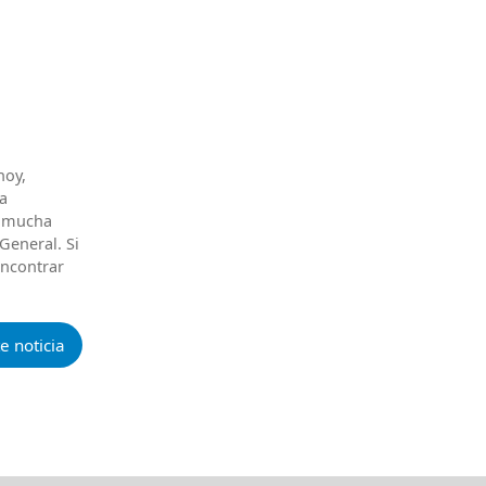
hoy,
la
n mucha
General. Si
encontrar
e noticia