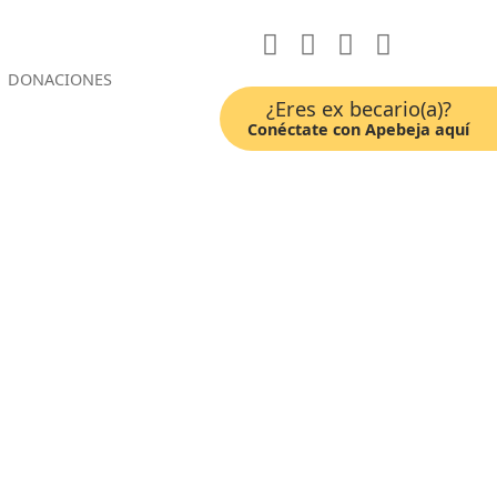
DONACIONES
¿Eres ex becario(a)?
Conéctate con Apebeja aquí