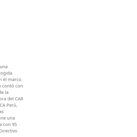
 una
cogida
en el marco
e contó con
de la
ora del CAR
ICA Perú,
as
ene una
a con 95
Directivo