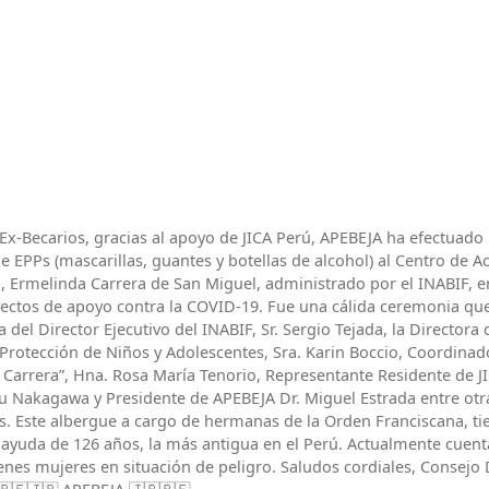
Ex-Becarios, gracias al apoyo de JICA Perú, APEBEJA ha efectuado
 EPPs (mascarillas, guantes y botellas de alcohol) al Centro de A
l, Ermelinda Carrera de San Miguel, administrado por el INABIF, 
yectos de apoyo contra la COVID-19. Fue una cálida ceremonia qu
a del Director Ejecutivo del INABIF, Sr. Sergio Tejada, la Directora 
Protección de Niños y Adolescentes, Sra. Karin Boccio, Coordinad
 Carrera”, Hna. Rosa María Tenorio, Representante Residente de J
ru Nakagawa y Presidente de APEBEJA Dr. Miguel Estrada entre otr
s. Este albergue a cargo de hermanas de la Orden Franciscana, ti
e ayuda de 126 años, la más antigua en el Perú. Actualmente cuent
enes mujeres en situación de peligro. Saludos cordiales, Consejo 